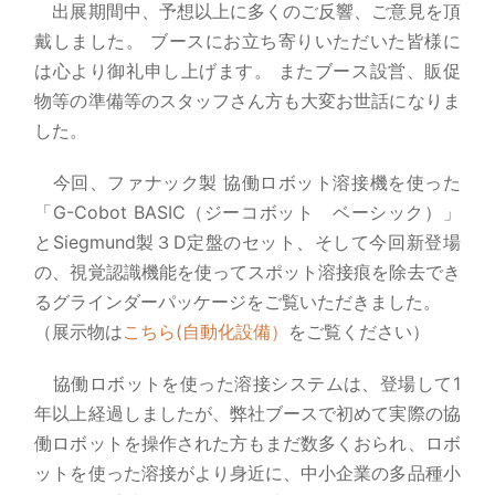
出展期間中、予想以上に多くのご反響、ご意見を頂
戴しました。 ブースにお立ち寄りいただいた皆様に
は心より御礼申し上げます。 またブース設営、販促
物等の準備等のスタッフさん方も大変お世話になりま
した。
今回、ファナック製 協働ロボット溶接機を使った
「G-Cobot BASIC（ジーコボット ベーシック）」
とSiegmund製３D定盤のセット、そして今回新登場
の、視覚認識機能を使ってスポット溶接痕を除去でき
るグラインダーパッケージをご覧いただきました。
（展示物は
こちら(自動化設備）
をご覧ください）
協働ロボットを使った溶接システムは、登場して1
年以上経過しましたが、弊社ブースで初めて実際の協
働ロボットを操作された方もまだ数多くおられ、ロボ
ットを使った溶接がより身近に、中小企業の多品種小