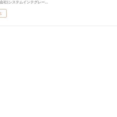
会社(システムインテグレー…
む