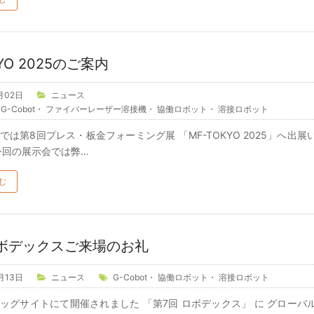
YO 2025のご案内
月02日
ニュース
・
G-Cobot
・
ファイバーレーザー溶接機
・
協働ロボット
・
溶接ロボット
では第8回プレス・板金フォーミング展 「MF-TOKYO 2025」へ出展
今回の展示会では弊…
む
ロボデックスご来場のお礼
月13日
ニュース
G-Cobot
・
協働ロボット
・
溶接ロボット
ッグサイトにて開催されました 「第7回 ロボデックス」 に グローバ