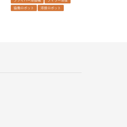
ファイバー溶接機
フィラー溶接
協働ロボット
溶接ロボット