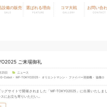
品設備の販売
選ばれる理由
コマ大戦
お問い合
SALE
FEATURE
GALLERY
CONTACT
KYO2025 ご来場御礼
月25日
ニュース
・
G-Cobot
・
MF-TOKYO2025
・
オリエントマシン
・
ファイバー溶接機
・
協働ロ
ッグサイトで開催されました「MF-TOKYO2025」に出展いたしま
ースにお立ち寄りいただい…
む